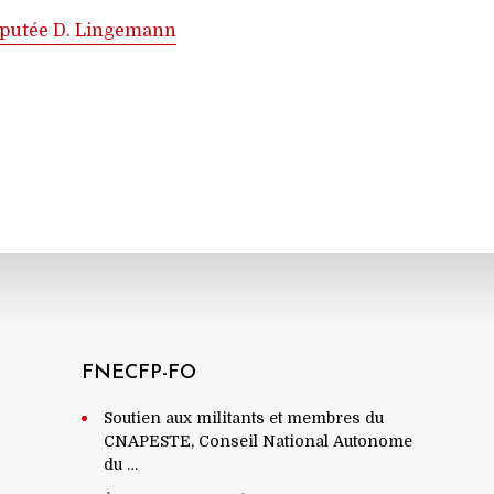
épu­tée D. Lin­ge­mann
FNECFP-FO
Soutien aux militants et membres du
CNAPESTE, Conseil National Autonome
du …