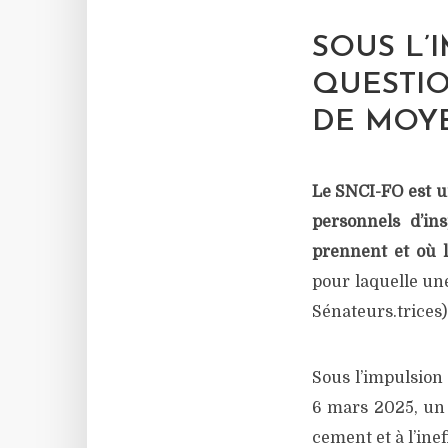
SOUS L’
QUESTIO
DE MOYE
Le SNCI-FO est un
per­son­nels d’in
prennent et où le
pour laquelle une 
Sénateurs.trices)
Sous l’im­pul­sio
6 mars 2025, un c
ce­ment et à l’i­nef