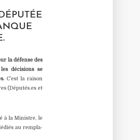
 DÉPUTÉE
MANQUE
.
our la défense des
 les déci­sions se
es.
C’est la rai­son
ires (Députés.es et
 à la Ministre, le
dédiés au rem­pla­