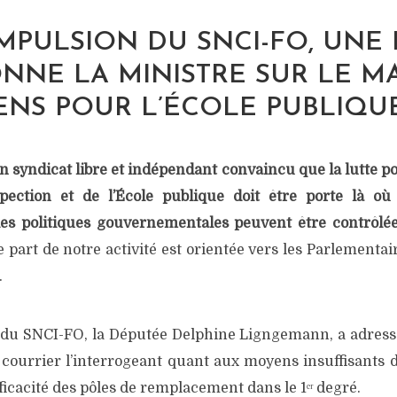
IMPULSION DU SNCI-FO, UNE
NNE LA MINISTRE SUR LE 
NS POUR L’ÉCOLE PUBLIQUE
 syn­di­cat libre et indé­pen­dant convain­cu que la lutte p
s­pec­tion et de l’É­cole publique doit être porte là où
s poli­tiques gou­ver­ne­men­tales peuvent être contrô­lé
part de notre acti­vi­té est orien­tée vers les Par­le­men­ta
.
n du SNCI-FO, la Dépu­tée Del­phine Lign­ge­mann, a adres­sé
our­rier l’in­ter­ro­geant quant aux moyens insuf­fi­sants 
­fi­ca­ci­té des pôles de rem­pla­ce­ment dans le 1ᵉʳ degré.