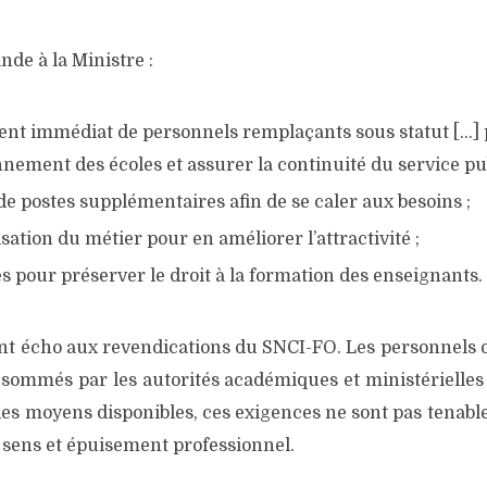
de à la Ministre :
ent immé­diat de per­son­nels rem­pla­çants sous sta­tut […] 
­ne­ment des écoles et assu­rer la conti­nui­té du ser­vice publ
 de postes sup­plé­men­taires afin de se caler aux besoins ;
­sa­tion du métier pour en amé­lio­rer l’at­trac­ti­vi­té ;
s pour pré­ser­ver le droit à la for­ma­tion des ensei­gnants.
 écho aux reven­di­ca­tions du SNCI-FO. Les per­son­nels d’
som­més par les auto­ri­tés aca­dé­miques et minis­té­rielles 
es moyens dis­po­nibles, ces exi­gences ne sont pas tenables
ens et épui­se­ment pro­fes­sion­nel.