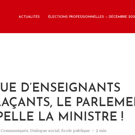
ACTUALITÉS
ÉLECTIONS PROFESSIONNELLES — DÉCEMBRE 202
M
E D’ENSEIGNANTS
AÇANTS, LE PARLEM
PELLE LA MINISTRE !
s
Communiqués
,
Dialogue social
,
Ecole publique
2 min