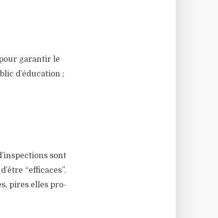
pour garan­tir le
ic d’é­du­ca­tion ;
ins­pec­tions sont
d’être “effi­caces”.
, pires elles pro­