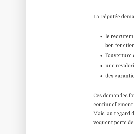
La Dépu­tée deman
le recru­te­m
bon fonc­tion
l’ou­ver­ture
une reva­lo­ri
des garan­tie
Ces demandes font
conti­nuel­le­ment 
Mais, au regard d
voquent perte de s